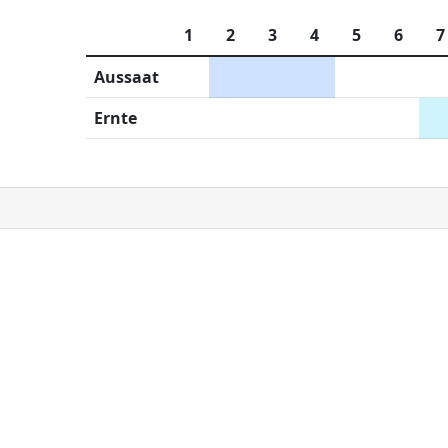
1
2
3
4
5
6
7
Aussaat
Ernte