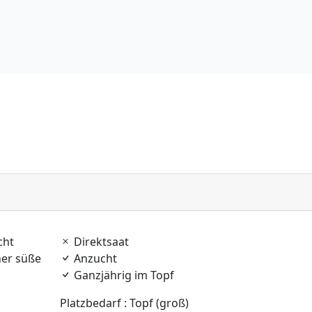
cht
Direktsaat
er süße
Anzucht
Ganzjährig im Topf
Platzbedarf : Topf (groß)