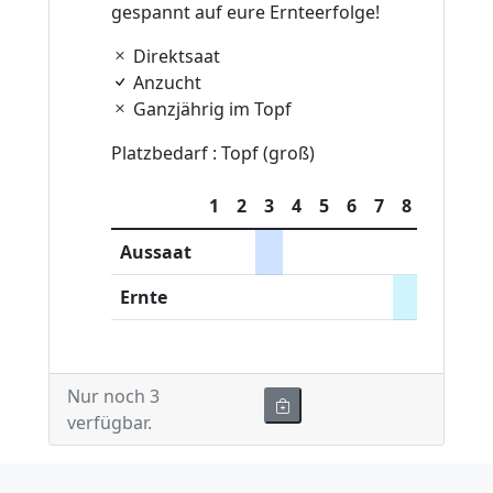
gespannt auf eure Ernteerfolge!
Direktsaat
Anzucht
Ganzjährig im Topf
Platzbedarf : Topf (groß)
1
2
3
4
5
6
7
8
9
10
Aussaat
Ernte
Nur noch 3
verfügbar.