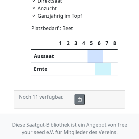
Direktsaat
Anzucht
Ganzjährig im Topf
Platzbedarf : Beet
1
2
3
4
5
6
7
8
9
10
Aussaat
Ernte
Noch 11 verfügbar.
Diese Saatgut-Bibliothek ist ein Angebot von free
your seed e.V. für Mitglieder des Vereins.