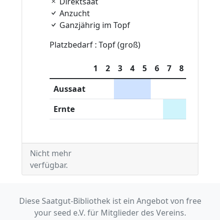
Direktsaat
Anzucht
Ganzjährig im Topf
Platzbedarf : Topf (groß)
1
2
3
4
5
6
7
8
9
10
Aussaat
Ernte
Nicht mehr
verfügbar.
Diese Saatgut-Bibliothek ist ein Angebot von free
your seed e.V. für Mitglieder des Vereins.